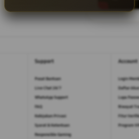
Support
Account
Pusat Bantuan
Login Mem
Live Chat 24/7
Daftar Aku
WhatsApp Support
Lupa Passw
FAQ
Riwayat Tr
Kebijakan Privasi
Fitur Verifi
Syarat & Ketentuan
Program VI
Responsible Gaming