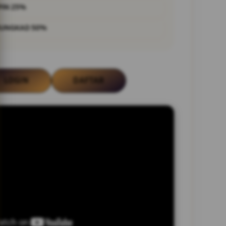
PIN 25%
RUNGKAD 50%
LOGIN
DAFTAR