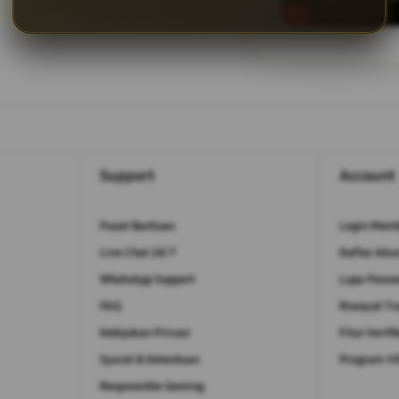
Support
Account
Pusat Bantuan
Login Mem
Live Chat 24/7
Daftar Aku
WhatsApp Support
Lupa Passw
FAQ
Riwayat Tr
Kebijakan Privasi
Fitur Verifi
Syarat & Ketentuan
Program VI
Responsible Gaming