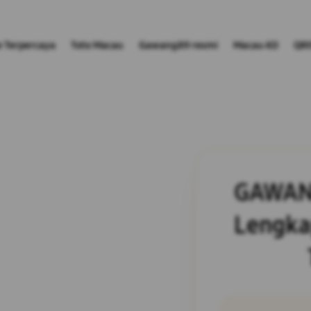
e Terpercaya
Toto Macau
Gawang89 resmi
Macau 4D
QRI
GAWANG
Lengka