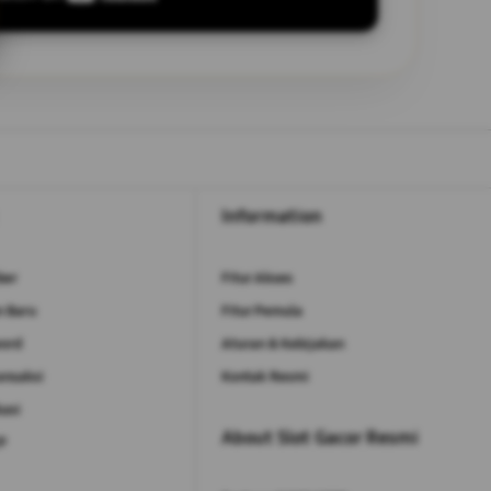
Information
ber
Fitur Akses
n Baru
Fitur Pemula
ord
Aturan & Kebijakan
ansaksi
Kontak Resmi
kasi
About Slot Gacor Resmi
P