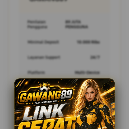
Penilaian
89 JUTA
Pengguna
PENGGUNA
Minimal Deposit
10.000 Ribu
Layanan Support
24/7
Platform
Multi-Device
PROMO EPIK
BONUS NEW MEMBER 100%
BONUS FREESPIN 25%