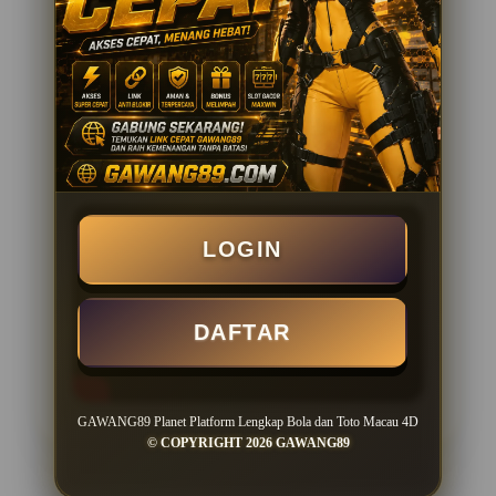
BONUS ANTI RUNGKAD 50%
LOGIN
DAFTAR
LOGIN
DAFTAR
GAWANG89 Planet Platform Lengkap Bola dan Toto Macau 4D
© COPYRIGHT 2026 GAWANG89