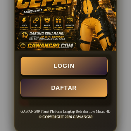
BONUS ANTI RUNGKAD 50%
LOGIN
DAFTAR
LOGIN
DAFTAR
GAWANG89 Planet Platform Lengkap Bola dan Toto Macau 4D
© COPYRIGHT 2026 GAWANG89