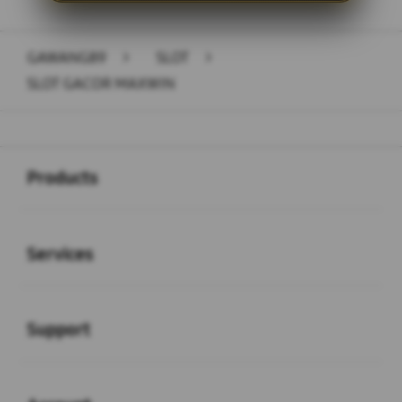
Layer Popup Close
GAWANG89
>
SLOT
>
SLOT GACOR MAXWIN
Buka
Footer Navigation
Products
Buka
Services
Buka
Support
Buka