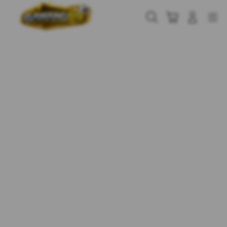
Skip
to
Cari
Troli
Login
Navigation
content